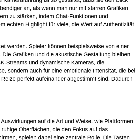
 Kameraführung ist so gestaltet, dass sie den Blick
lebendiger an, als wenn man nur mit starren Grafiken
ielern zu stärken, indem Chat-Funktionen und
hten Highlight für viele, die Wert auf Authentizität
tet werden. Spieler können beispielsweise von einer
. Die Grafiken und die akustische Gestaltung bleiben
e 4K-Streams und dynamische Kameras, die
e, sondern auch für eine emotionale Intensität, die bei
he Reize perfekt aufeinander abgestimmt sind. Dadurch
t Auswirkungen auf die Art und Weise, wie Plattformen
 ruhige Oberflächen, die den Fokus auf das
rmen, spielen dabei eine zentrale Rolle. Die Tasten