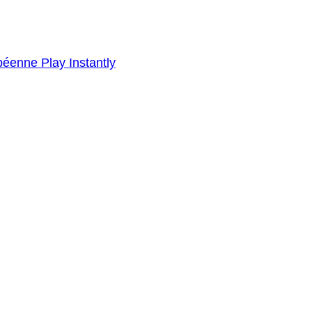
éenne Play Instantly