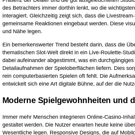
Präsenz der Dealer und die gut ausgeleuchteten Studio
des Betrachters immer dorthin lenkt, wo die wichtigsten
interagiert. Gleichzeitig zeigt sich, dass die Livestr
gemeinsame Reaktionen eingebaut werden. Diese visuell
und Nähe legen.
Ein bemerkenswerter Trend besteht darin, dass die Übe
thematischen Slot-Welt direkt in ein Live-Roulette-St
dabei aufeinander abgestimmt, was ein durchgängiges 
Detailaufnahmen der Spieloberflächen liefern. Dies sorg
rein computerbasierten Spielen oft fehlt. Die Aufmerksa
entwickelt sich eine Art digitale Bühne, auf der die Nu
Moderne Spielgewohnheiten und da
Immer mehr Menschen integrieren Online-Casino-Inhalte
gestaltet werden. Die Nutzer erwarten heute keine übe
Wesentliche legen. Responsive Designs, die auf Mobilge