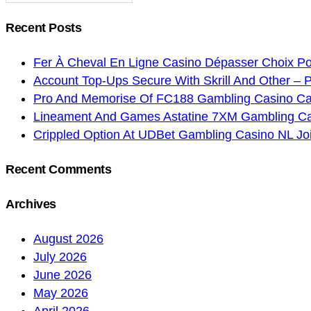
Recent Posts
Fer À Cheval En Ligne Casino Dépasser Choix Po
Account Top-Ups Secure With Skrill And Other – 
Pro And Memorise Of FC188 Gambling Casino Cas
Lineament And Games Astatine 7XM Gambling Ca
Crippled Option At UDBet Gambling Casino NL Join
Recent Comments
Archives
August 2026
July 2026
June 2026
May 2026