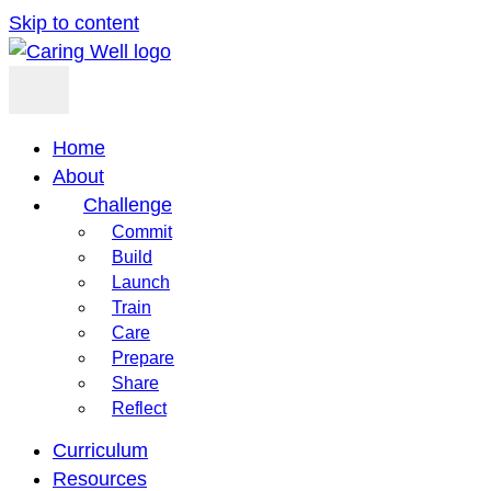
Skip to content
Home
About
Challenge
Commit
Build
Launch
Train
Care
Prepare
Share
Reflect
Curriculum
Resources