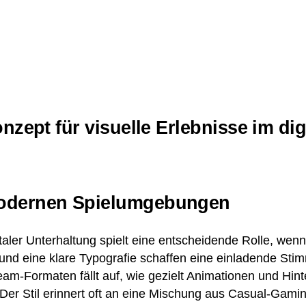
nzept für visuelle Erlebnisse im dig
modernen Spielumgebungen
taler Unterhaltung spielt eine entscheidende Rolle, wenn
und eine klare Typografie schaffen eine einladende Stim
eam-Formaten fällt auf, wie gezielt Animationen und Hi
 Der Stil erinnert oft an eine Mischung aus Casual-Gami