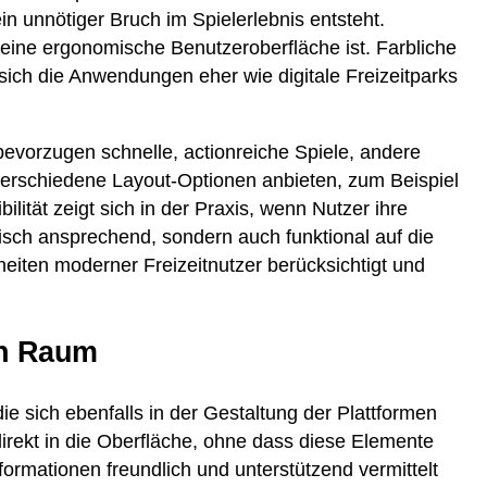
n unnötiger Bruch im Spielerlebnis entsteht.
 eine ergonomische Benutzeroberfläche ist. Farbliche
sich die Anwendungen eher wie digitale Freizeitparks
bevorzugen schnelle, actionreiche Spiele, andere
verschiedene Layout-Optionen anbieten, zum Beispiel
ilität zeigt sich in der Praxis, wenn Nutzer ihre
tisch ansprechend, sondern auch funktional auf die
eiten moderner Freizeitnutzer berücksichtigt und
en Raum
ie sich ebenfalls in der Gestaltung der Plattformen
direkt in die Oberfläche, ohne dass diese Elemente
ormationen freundlich und unterstützend vermittelt